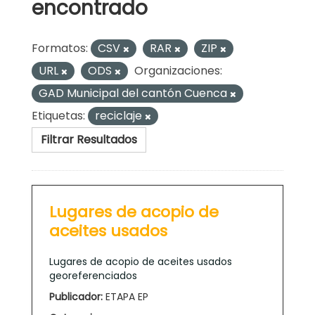
encontrado
Formatos:
CSV
RAR
ZIP
URL
ODS
Organizaciones:
GAD Municipal del cantón Cuenca
Etiquetas:
reciclaje
Filtrar Resultados
Lugares de acopio de
aceites usados
Lugares de acopio de aceites usados
georeferenciados
Publicador:
ETAPA EP