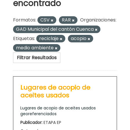
encontrado
Formatos:
CSV
RAR
Organizaciones:
GAD Municipal del cantón Cuenca
Etiquetas:
reciclaje
acopio
medio ambiente
Filtrar Resultados
Lugares de acopio de
aceites usados
Lugares de acopio de aceites usados
georeferenciados
Publicador:
ETAPA EP