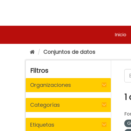
Ir
al
contenido
Inicio
Conjuntos de datos
Filtros
Organizaciones
1
Categorías
Fo
G
Etiquetas