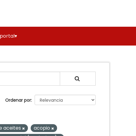
 portal▾
Ordenar por
e aceites
acopio