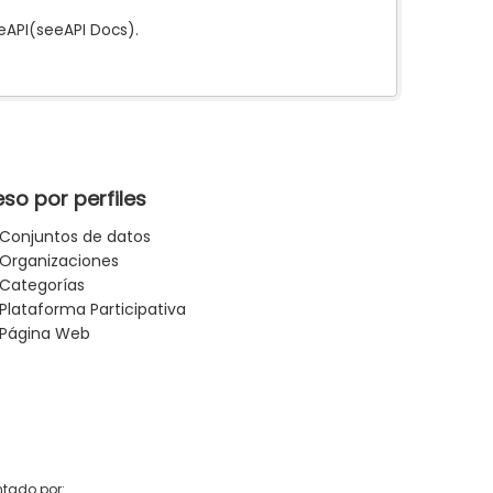
e
API
(see
API Docs
).
so por perfiles
Conjuntos de datos
Organizaciones
Categorías
Plataforma Participativa
Página Web
tado por: