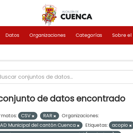
Datos
Organizaciones
Categorías
Sobre el
 conjunto de datos encontrado
rmatos:
CSV
RAR
Organizaciones:
AD Municipal del cantón Cuenca
Etiquetas:
acopio