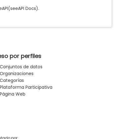
e
API
(see
API Docs
).
so por perfiles
Conjuntos de datos
Organizaciones
Categorías
Plataforma Participativa
Página Web
tado por: