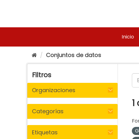
Ir
al
contenido
Inicio
Conjuntos de datos
Filtros
Organizaciones
1
Categorías
Fo
G
Etiquetas