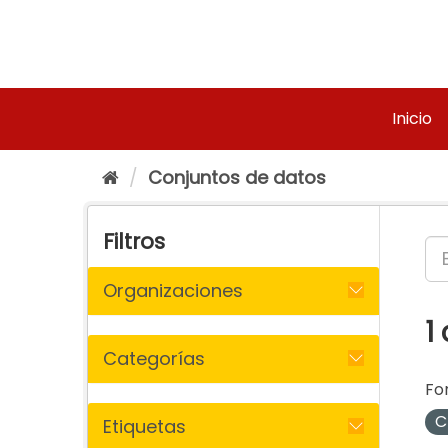
Ir
al
contenido
Inicio
Conjuntos de datos
Filtros
Organizaciones
1
Categorías
Fo
C
Etiquetas