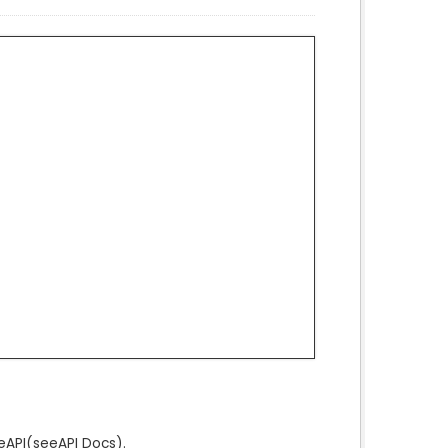
e
API
(see
API Docs
).