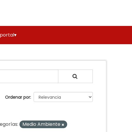
 portal▾
Ordenar por
egorías:
Medio Ambiente