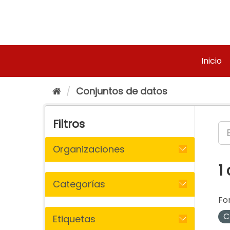
Ir
al
contenido
Inicio
Conjuntos de datos
Filtros
Organizaciones
1
Categorías
Fo
C
Etiquetas