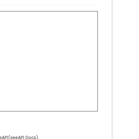
e
API
(see
API Docs
).