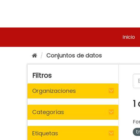
Ir
al
contenido
Inicio
Conjuntos de datos
Filtros
Organizaciones
1
Categorías
Fo
t
Etiquetas