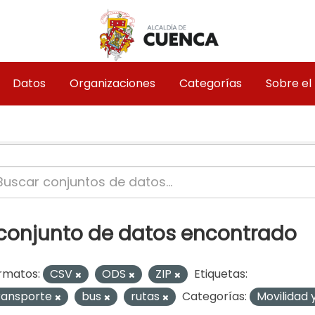
Datos
Organizaciones
Categorías
Sobre el
 conjunto de datos encontrado
rmatos:
CSV
ODS
ZIP
Etiquetas:
ransporte
bus
rutas
Categorías:
Movilidad