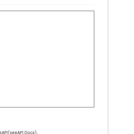
e
API
(see
API Docs
).