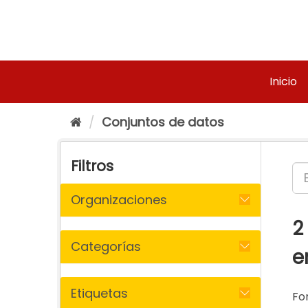
Ir
al
contenido
Inicio
Conjuntos de datos
Filtros
Organizaciones
2
Categorías
e
Etiquetas
Fo