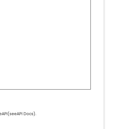
e
API
(see
API Docs
).