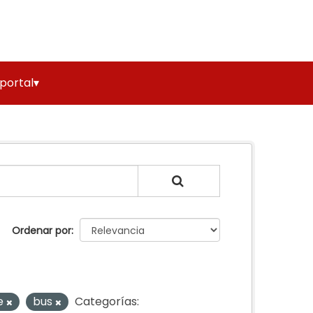
 portal▾
Ordenar por
e
bus
Categorías: