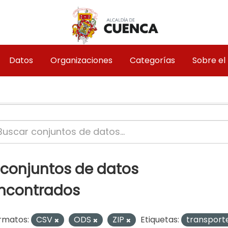
Datos
Organizaciones
Categorías
Sobre el
 conjuntos de datos
ncontrados
rmatos:
CSV
ODS
ZIP
Etiquetas:
transport