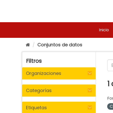
Ir
al
contenido
Inicio
Conjuntos de datos
Filtros
Organizaciones
1
Categorías
Fo
C
Etiquetas