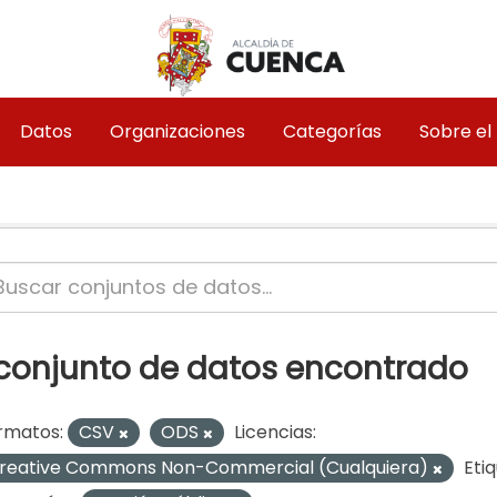
Datos
Organizaciones
Categorías
Sobre el
 conjunto de datos encontrado
rmatos:
CSV
ODS
Licencias:
reative Commons Non-Commercial (Cualquiera)
Eti