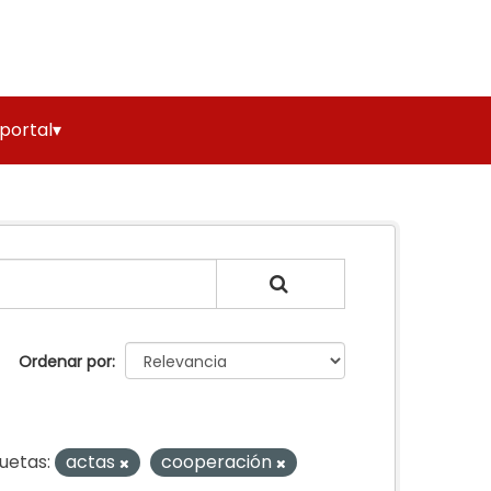
 portal▾
Ordenar por
quetas:
actas
cooperación