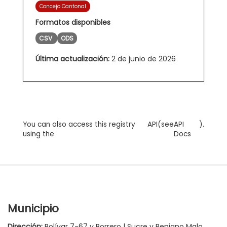
Concejo Cantonal
Formatos disponibles
CSV
ODS
Última actualización:
2 de junio de 2026
You can also access this registry
API
(see
API
).
using the
Docs
Municipio
Dirección:
Bolívar 7-67 y Borrero | Sucre y Benigno Malo