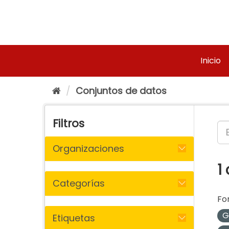
Ir
al
contenido
Inicio
Conjuntos de datos
Filtros
Organizaciones
1
Categorías
Fo
G
Etiquetas