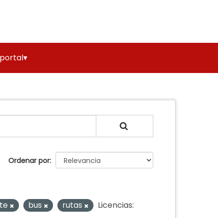
 portal▾
Ordenar por
rte
bus
rutas
Licencias: