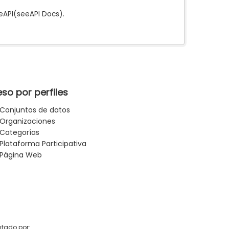
e
API
(see
API Docs
).
so por perfiles
Conjuntos de datos
Organizaciones
Categorías
Plataforma Participativa
Página Web
tado por: