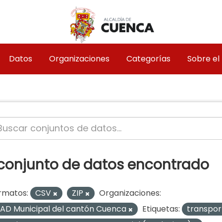
Datos
Organizaciones
Categorías
Sobre el
 conjunto de datos encontrado
rmatos:
CSV
ZIP
Organizaciones:
AD Municipal del cantón Cuenca
Etiquetas:
transpo