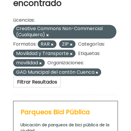
encontrado
Licencias:
Creative Commons Non-Commercial
(Cualquiera)
Formatos:
RAR
ZIP
Categorías:
Movilidad y Transporte
Etiquetas:
movilidad
Organizaciones:
GAD Municipal del cantón Cuenca
Filtrar Resultados
Parqueos Bici Pública
Ubicación de parqueos de bici pública de la
ciudad