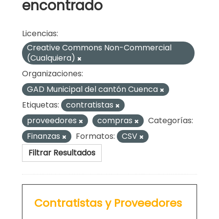
encontrado
Licencias:
Creative Commons Non-Commercial
(Cualquiera)
Organizaciones:
GAD Municipal del cantón Cuenca
Etiquetas:
contratistas
proveedores
compras
Categorías:
Finanzas
Formatos:
CSV
Filtrar Resultados
Contratistas y Proveedores