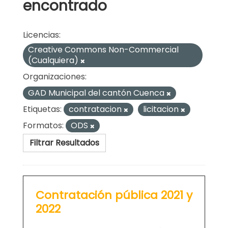
encontrado
Licencias:
Creative Commons Non-Commercial
(Cualquiera)
Organizaciones:
GAD Municipal del cantón Cuenca
Etiquetas:
contratacion
licitacion
Formatos:
ODS
Filtrar Resultados
Contratación pública 2021 y
2022