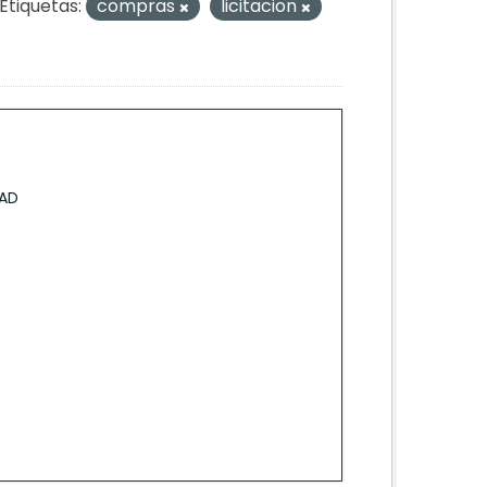
Etiquetas:
compras
licitacion
GAD