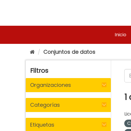
Ir
al
contenido
Inicio
Conjuntos de datos
Filtros
Organizaciones
1
Categorías
Lic
C
Etiquetas