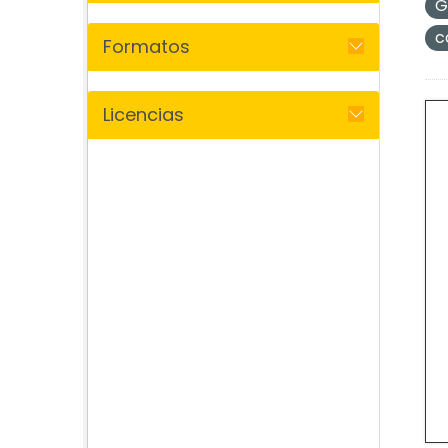
G
c
Formatos
Licencias