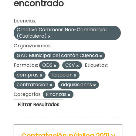
encontrado
Licencias:
Creative Commons Non-Commercial
(Cualquiera)
Organizaciones:
GAD Municipal del cantón Cuenca
Formatos:
ODS
CSV
Etiquetas:
compras
licitacion
contratacion
adquisisiones
Categorías:
Finanzas
Filtrar Resultados
Contratación pública 2021 y