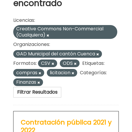
encontrado
Licencias:
Creative Commons Non-Commercial
(Cualquiera)
Organizaciones:
GAD Municipal del cantón Cuenca
Formatos:
CSV
ODS
Etiquetas:
compras
licitacion
Categorías:
Finanzas
Filtrar Resultados
Contratación pública 2021 y
2022