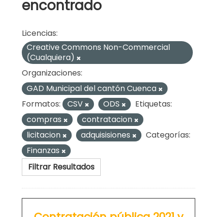
encontrado
Licencias:
Creative Commons Non-Commercial
(Cualquiera)
Organizaciones:
GAD Municipal del cantón Cuenca
Formatos:
CSV
ODS
Etiquetas:
compras
contratacion
licitacion
adquisisiones
Categorías:
Finanzas
Filtrar Resultados
Contratación pública 2021 y