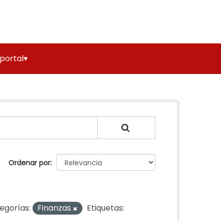
 portal▾
Ordenar por
egorías:
Finanzas
Etiquetas: