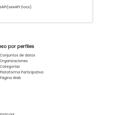
e
API
(see
API Docs
).
so por perfiles
Conjuntos de datos
Organizaciones
Categorías
Plataforma Participativa
Página Web
tado por: