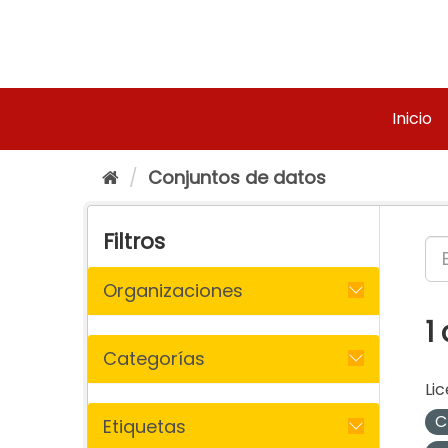
Ir
al
contenido
Inicio
Conjuntos de datos
Filtros
Organizaciones
1
Categorías
Lic
C
Etiquetas